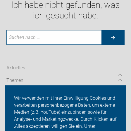
Ich habe nicht gefunden, was
ich gesucht habe:
Aktuelles
Themen
Ortsgruppen
Wir verwenden mit Ihrer Einwilligung Cookies und
verarbeiten personenbezogene Daten, um externe
ADFC Märkischer Kreis
Medien (z.B. YouTube) einzubinden sowie für
Analyse- und Marketingzwecke. Durch Klicken auf
Sei dabei
‚Alles akzeptieren‘ willigen Sie ein. Unter