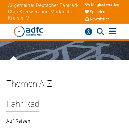
Mitglied werden
Allgemeiner Deutscher Fahrrad-
Club Kreisverband Märkischer
Spenden
Kreis e. V.
Newsletter
Themen A-Z
Fahr Rad
Auf Reisen